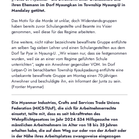
ihren Ehemann im Dorf Nyaungkan im Township Nyaung-U in
Mandalay getötet.
Das Motiv für die Morde ist unklar, doch Widerstands-gruppen
haben bereits zuvor Schulangestellte und Beamte ins Visier
genommen, weil diese für das Regime arbeiteten.
Eine weitere, nicht näher bezeichnete bewaffnete Gruppe entführte
am selben Tag sieben Lehrer und einen Schulangestellten aus dem
Dorf Tar Pyar in Nyaung-U. „Wir wissen nur, dass sie festgenommen
wurden, weil sie an einer vom Regime geführten Schule
unterrichten“, sagte ein Anwohner gegenüber VOM. Im Dorf
Letpan-O im benachbarten Township Kyaukpadaung entführte eine
unbekannte bewaffnete Gruppe am Montag einen 70-jährigen
Anwohner und beschuldigte ihn, ein Informant der Junta zu sein.
(Frontier Myanmar)
Die Myanmar Industries, Crafts and Services Trade Unions
Federation (MICS-TUsF), die sich für Arbeitnehmerrechte
einsetzt, teilte mit, dass es seit Inkrafttreten des
Wehrpflichtgesetzes im Jahr 2024 534 Hilfsgesuche von
männlichen Arbeitnehmern im Alter von 18 bis 35 Jahren
erhalten habe, die auf dem Weg zur oder von der Arbeit oder
in der Nähe ihres Arbeitsplatzes zwangsweise eingezogen