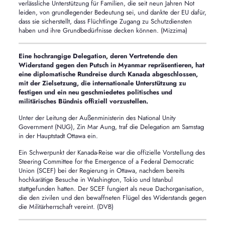
verlässliche Unterstützung für Familien, die seit neun Jahren Not
leiden, von grundlegender Bedeutung sei, und dankte der EU dafür,
dass sie sicherstellt, dass Flüchtlinge Zugang zu Schutzdiensten
haben und ihre Grundbedürfnisse decken können. (Mizzima)
Eine hochrangige Delegation, deren Vertretende den
Widerstand gegen den Putsch in Myanmar repräsentieren, hat
eine diplomatische Rundreise durch Kanada abgeschlossen,
mit der Zielsetzung, die internationale Unterstützung zu
festigen und ein neu geschmiedetes politisches und
militärisches Bündnis offiziell vorzustellen.
Unter der Leitung der Außenministerin des National Unity
Government (NUG), Zin Mar Aung, traf die Delegation am Samstag
in der Hauptstadt Ottawa ein.
Ein Schwerpunkt der Kanada-Reise war die offizielle Vorstellung des
Steering Committee for the Emergence of a Federal Democratic
Union (SCEF) bei der Regierung in Ottawa, nachdem bereits
hochkarätige Besuche in Washington, Tokio und Istanbul
stattgefunden hatten. Der SCEF fungiert als neue Dachorganisation,
die den zivilen und den bewaffneten Flügel des Widerstands gegen
die Militärherrschaft vereint. (DVB)