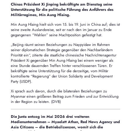
Chinas Präsident Xi Jinping bekräftigte am Dienstag seine
Unterstützung für die politische Führung des Anführers des
Militärregimes, Min Aung Hlaing.
Min Aung Hlaing hielt sich vom 15. bis 19. Juni in China auf; dies ist
seine zweite Auslandsreise, seit er nach den im Januar zu Ende
gegangenen “Wahlen” seine Machtposition gefestigt hat.
„Beijing räumt seinen Beziehungen zu Naypyidaw im Rahmen
seiner diplomatischen Strategie gegenüber den Nachbarländern
Priorität ein“, zitierte die staatliche chinesische Nachrichtenagentur
Präsident Xi gegenüber Min Aung Hlaing bei einem weniger als
eine Stunde dauernden Treffen hinter verschlossenen Türen. Er
bekräftigte seine Unterstützung für die derzeitige, vom Militär
kontrollierte “Regierung” der Union Solidarity and Development
Party (USDP).
Xi sprach auch davon, durch die bilateralen Beziehungen zu
Myanmar einen größeren Beitrag zum Frieden und zur Entwicklung
in der Region zu leisten. (DVB)
Die Junta entzog im Mai 2026 drei weiteren
Medienunternehmen – Myaelatt Athan, Red News Agency und
Asia Citizens – die Betriebslizenzen, womit sich die