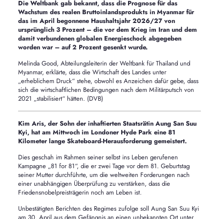
Die Weltbank gab bekannt, dass die Prognose für das
Wachstum des realen Bruttoinlandsprodukts in Myanmar für
das im April begonnene Haushaltsjahr 2026/27 von
ursprünglich 3 Prozent – die vor dem Krieg im Iran und dem
damit verbundenen globalen Energieschock abgegeben
worden war – auf 2 Prozent gesenkt wurde.
Melinda Good, Abteilungsleiterin der Weltbank für Thailand und
Myanmar, erklärte, dass die Wirtschaft des Landes unter
„erheblichem Druck“ stehe, obwohl es Anzeichen dafür gebe, dass
sich die wirtschaftlichen Bedingungen nach dem Militärputsch von
2021 „stabilisiert“ hätten. (DVB)
Kim Aris, der Sohn der inhaftierten Staatsrätin Aung San Suu
Kyi, hat am Mittwoch im Londoner Hyde Park eine 81
Kilometer lange Skateboard-Herausforderung gemeistert.
Dies geschah im Rahmen seiner selbst ins Leben gerufenen
Kampagne „81 for 81“, die er zwei Tage vor dem 81. Geburtstag
seiner Mutter durchführte, um die weltweiten Forderungen nach
einer unabhängigen Überprüfung zu verstärken, dass die
Friedensnobelpreisträgerin noch am Leben ist.
Unbestätigten Berichten des Regimes zufolge soll Aung San Suu Kyi
am 30. April aus dem Gefängnis an einen unbekannten Ort unter