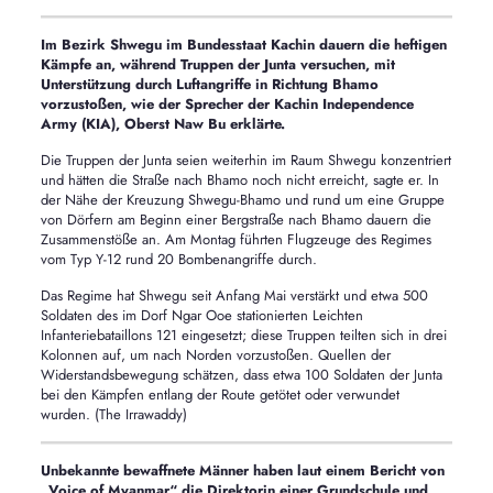
Im Bezirk Shwegu im Bundesstaat Kachin dauern die heftigen
Kämpfe an, während Truppen der Junta versuchen, mit
Unterstützung durch Luftangriffe in Richtung Bhamo
vorzustoßen, wie der Sprecher der Kachin Independence
Army (KIA), Oberst Naw Bu erklärte.
Die Truppen der Junta seien weiterhin im Raum Shwegu konzentriert
und hätten die Straße nach Bhamo noch nicht erreicht, sagte er. In
der Nähe der Kreuzung Shwegu-Bhamo und rund um eine Gruppe
von Dörfern am Beginn einer Bergstraße nach Bhamo dauern die
Zusammenstöße an. Am Montag führten Flugzeuge des Regimes
vom Typ Y-12 rund 20 Bombenangriffe durch.
Das Regime hat Shwegu seit Anfang Mai verstärkt und etwa 500
Soldaten des im Dorf Ngar Ooe stationierten Leichten
Infanteriebataillons 121 eingesetzt; diese Truppen teilten sich in drei
Kolonnen auf, um nach Norden vorzustoßen. Quellen der
Widerstandsbewegung schätzen, dass etwa 100 Soldaten der Junta
bei den Kämpfen entlang der Route getötet oder verwundet
wurden. (The Irrawaddy)
Unbekannte bewaffnete Männer haben laut einem Bericht von
„Voice of Myanmar“ die Direktorin einer Grundschule und