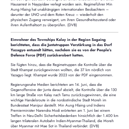
Hausarrest in Naypyidaw verlegt worden sein. Regimeführer Min
Aung Hlaing hat unabhängigen internationalen Beobachtern –
darunter der UNO und dem Roten Kreuz – wiederholt den
physischen Zugang verweigert, um ihren Gesundheitszustand oder
ihren Aufenthaltsort zu überprüfen. (DVB)
Einwohner des Townships Kalay in der Region Sagaing
berichteten, dass die Juntatruppen Verstärkung in das Dorf
Yazagyo entsandt hätten, nachdem sie es von der People’s
Defence Force (PDF) zurückerobert hatten.
Sie fügten hinzu, dass die Regimetruppen die Kontrolle über die
Stadt Khampat zurückgewinnen wollten, die 37 km nördlich von
Yazagyo liegt. Khampat wurde 2023 von der PDF eingenommen.
Regierungsnahe Medien berichteten am 14. Juni, dass die
Gegenoffensive der Junta darauf abzielt, die Kontrolle über die 130
km lange Straße von Kalay nach Tamu zurückzugewinnen, die eine
wichtige Handelsroute in die nordostindische Stadt Moreh im
Bundesstaat Manipur darstellt. Min Aung Hlaing und Indiens
Premierminister Narendra Modi erörterten am 1. Juni bei einem
Treffen in Neu-Delhi Sicherheitsbedenken hinsichtlich der 1.400 km
langen trilateralen Autobahn Indien-Myanmar-Thailand, die Moreh
über Myanmar mit Mae Sot in Thailand verbindet. (DVB)