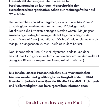
Gesamtzahl der ausgesetzten Lizenzen für
Medienunternehmen laut dem Monatsbericht der
Menschenrechtsorganisation Athan zur Meinungsfreiheit auf
97 erhöhte.
Die Recherchen von Athan ergaben, dass bis Ende Mai 2026 23
unabhängigen Medienunternehmen und 12 Verlagen oder
Druckereien die Lizenzen entzogen worden waren. Die jüngsten
Aussetzungen erfolgten weniger als 50 Tage nach Beginn der
neuen “Amtszeit” der Junta, die auf “Wahlen” folgte, die weithin als
manipuliert angesehen wurden, heißt es in dem Bericht.
Der „Independent Press Council Myanmar“ erklärte laut dem
Bericht, das Land gehöre weiterhin zu den Ländern mit den weltweit
strengsten Einschränkungen der Pressefreiheit. (Mizzima)
Die Inhalte unserer Presserundschau aus myanmarischen
Medien werden mit größtmöglicher Sorgfalt erstellt. GSM
übernimmt jedoch keine Gewähr für die Aktualität, Richtigkeit
und Vollständigkeit der bereitgestellten Informationen.
Direkt zum Instagram Post