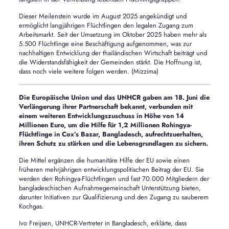
Dieser Meilenstein wurde im August 2025 angekündigt und
ermöglicht langjährigen Flüchtlingen den legalen Zugang zum
Arbeitsmarkt. Seit der Umsetzung im Oktober 2025 haben mehr als
5.500 Flüchtlinge eine Beschäftigung aufgenommen, was zur
nachhaltigen Entwicklung der thailändischen Wirtschaft beiträgt und
die Widerstandsfähigkeit der Gemeinden stärkt. Die Hoffnung ist,
dass noch viele weitere folgen werden. (Mizzima)
Die Europäische Union und das UNHCR gaben am 18. Juni die
Verlängerung ihrer Partnerschaft bekannt, verbunden mit
einem weiteren Entwicklungszuschuss in Höhe von 14
Millionen Euro, um die Hilfe für 1,2 Millionen Rohingya-
Flüchtlinge in Cox’s Bazar, Bangladesch, aufrechtzuerhalten,
ihren Schutz zu stärken und die Lebensgrundlagen zu sichern.
Die Mittel ergänzen die humanitäre Hilfe der EU sowie einen
früheren mehrjährigen entwicklungspolitischen Beitrag der EU. Sie
werden den Rohingya-Flüchtlingen und fast 70.000 Mitgliedern der
bangladeschischen Aufnahmegemeinschaft Unterstützung bieten,
darunter Initiativen zur Qualifizierung und den Zugang zu sauberem
Kochgas.
Ivo Freijsen, UNHCR-Vertreter in Bangladesch, erklärte, dass