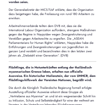
worden seien.
Der Generalsekretär der MICS-TUsF erklärte, dass die Organisation
dazu beigetragen habe, die Freilassung von rund 180 Arbeitern zu
erwirken.
Arbeitnehmerverbände teilten dem DVB mit, dass sie die
International Labour Organization auffordern, strengere Maßnahmen
gegen das Regime in Naypyidaw wegen Zwangsrekrutierung und
Verstößen gegen Arbeitsrechte zu ergreifen. Die „ASEAN
Parliamentarians for Human Rights“ erklärten, Naypyidaw habe die
Entführungen und Zwangsrekrutierungen von Jugendlichen im
ganzen Land verstärkt und bezeichneten dies in den letzten zwei
Jahren als „Diebstahl einer Generation“. (DVB)
Flüchtlinge, die in Notunterkünften entlang der thailändisch-
myanmarischen Grenze leben, erhalten nun offizielle
Ausweise. Ein historischer Meilenstein, der vom UNHCR, dem
Flüchtlings-hilfswerk der Vereinten Nationen, begrüßt wird.
Die durch die Königlich Thailändische Regierung formell erfolgte
Ausstellung offizieller Ausweise erkennt diese Gruppe als
„Vertriebene aus Myanmar“ an und ist ein wegweisender Schritt hin
zu Inklusion, Schutz und Selbstständigkeit für eine der weltweit am
längsten in der Vertreibung lebenden Flüchtlingsgruppen.