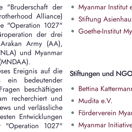
 "Bruderschaft der
Myanmar Institut 
rotherhood Alliance)
Stiftung Asienhau
die "Operation 1027"
Goethe-Institut 
roperation der drei
 Arakan Army (AA),
 (TNLA) und Myanmar
y (MNDAA).
es Ereignis auf die
Stiftungen und NGO
 ein bedeutender
Bettina Katterman
Fragen beschäftigen
am recherchiert und
Mudita e.V.
iews und verlässliche
Förderverein Mya
esten Entwicklungen
Myanmar Initiative
r "Operation 1027"