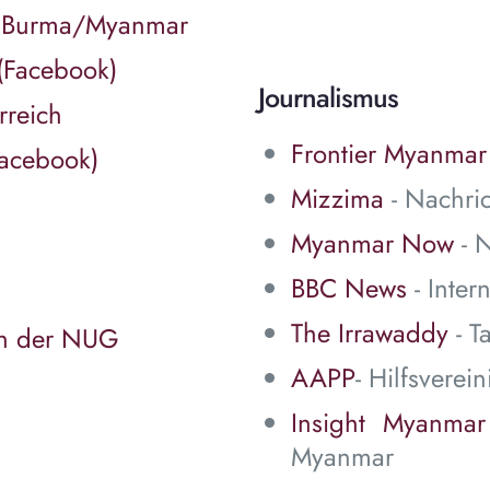
in Burma/Myanmar
(Facebook)
Journalismus
reich
Frontier Myanmar
Facebook)
Mizzima
- Nachric
Myanmar Now
- N
BBC News
- Inter
The Irrawaddy
- T
en der NUG
AAPP
- Hilfsvere
Insight Myanmar
Myanmar