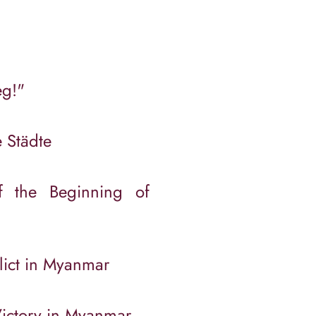
eg!"
 Städte
f the Beginning of
lict in Myanmar
 Victory in Myanmar