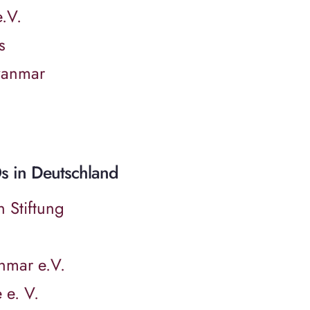
e.V.
s
Myanmar
s in Deutschland
n Stiftung
nmar e.V.
 e. V.