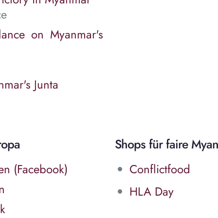
ce
alance on Myanmar's
nmar's Junta
uropa
Shops für faire Mya
en (Facebook)
Conflictfood
n
HLA Day
k