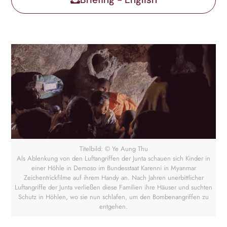
Titelbild: © Ye Aung Thu
Als Ablenkung von den Luftangriffen der Junta schauen sich Kinder in
einer Höhle in Demoso im Bundesstaat Karenni in Myanmar
Zeichentrickfilme auf ihrem Handy an. Nach Jahren unerbittlicher
Luftangriffe der Junta verließen diese Familien ihre Häuser und suchten
Schutz in Höhlen, wo sie nun schlafen, um den Bombenangriffen zu
entgehen.