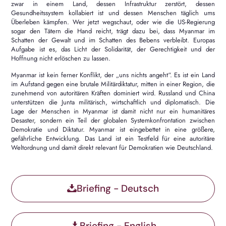
zwar in einem Land, dessen Infrastruktur zerstört, dessen
Gesundheitssystem kollabiert ist und dessen Menschen täglich ums
Überleben kämpfen. Wer jetzt wegschaut, oder wie die US-Regierung
sogar den Tätern die Hand reicht, trägt dazu bei, dass Myanmar im
Schatten der Gewalt und im Schatten des Bebens verbleibt. Europas
Aufgabe ist es, das Licht der Solidarität, der Gerechtigkeit und der
Hoffnung nicht erlöschen zu lassen.
Myanmar ist kein ferner Konflikt, der „uns nichts angeht“. Es ist ein Land
im Aufstand gegen eine brutale Militärdiktatur, mitten in einer Region, die
zunehmend von autoritären Kräften dominiert wird. Russland und China
unterstützen die Junta militärisch, wirtschaftlich und diplomatisch. Die
Lage der Menschen in Myanmar ist damit nicht nur ein humanitäres
Desaster, sondern ein Teil der globalen Systemkonfrontation zwischen
Demokratie und Diktatur. Myanmar ist eingebettet in eine größere,
gefährliche Entwicklung. Das Land ist ein Testfeld für eine autoritäre
Weltordnung und damit direkt relevant für Demokratien wie Deutschland.
Briefing - Deutsch
Briefing - English