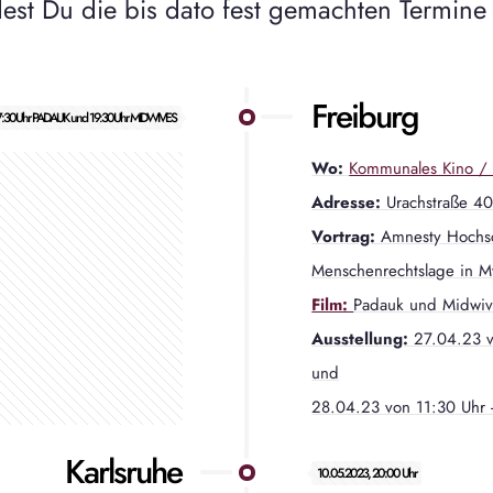
ndest Du die bis dato fest gemachten Termine
Freiburg
17:30Uhr PADAUK und 19:30Uhr MIDWIVES
Wo:
Kommunales Kino / 
Adresse:
Urachstraße 40
Vortrag:
Amnesty Hochsc
Menschenrechtslage in 
Film:
Padauk und Midwiv
Ausstellung:
27.04.23 v
und
28.04.23 von 11:30 Uhr -
Karlsruhe
10.05.2023, 20:00 Uhr