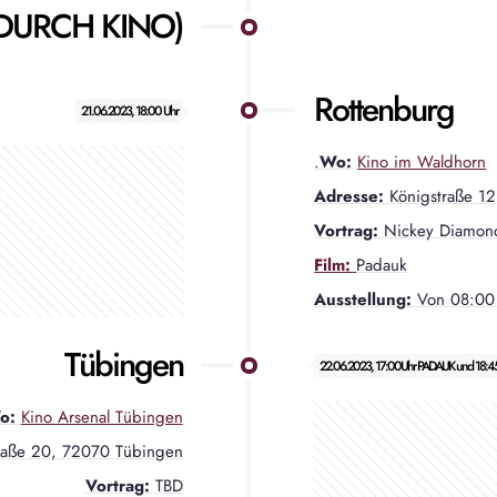
 DURCH KINO)
Rottenburg
21.06.2023, 18:00 Uhr
.
Wo:
Kino im Waldhorn
Adresse:
Königstraße 1
Vortrag:
Nickey Diamon
Film:
Padauk
Ausstellung:
Von 08:00 
Tübingen
22.06.2023, 17:00Uhr PADAUK und 18:
o:
Kino Arsenal Tübingen
raße 20, 72070 Tübingen
Vortrag:
TBD