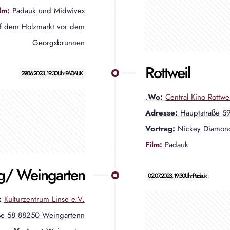
ilm:
Padauk und Midwives
uf dem Holzmarkt vor dem
Georgsbrunnen
Rottweil
29.06.2023, 19:30Uhr PADAUK
.
Wo:
Central Kino Rottwei
Adresse:
Hauptstraße 59
Vortrag:
Nickey Diamon
Film:
Padauk
g/ Weingarten
02.07.2023, 19:30Uhr Padauk
:
Kulturzentrum Linse e.V.
aße 58 88250 Weingartenn