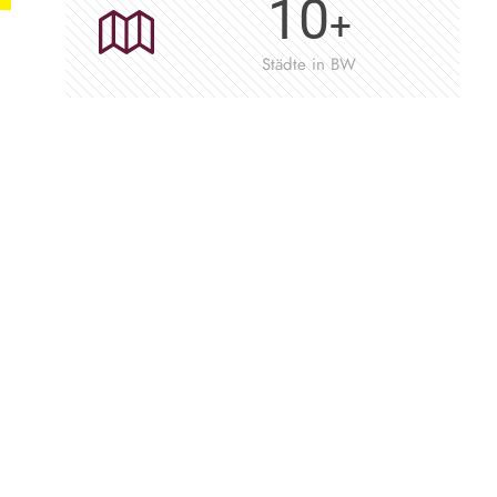
10
+
Städte in BW