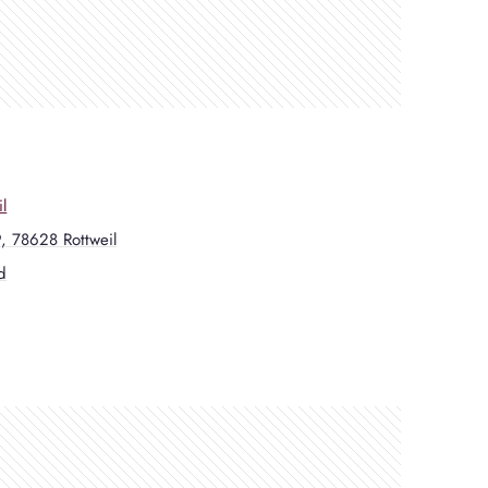
l
, 78628 Rottweil
d