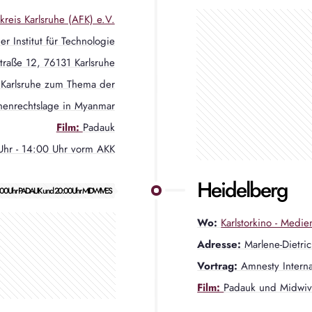
reis Karlsruhe (AFK) e.V.
er Institut für Technologie
straße 12, 76131 Karlsruhe
 Karlsruhe zum Thema der
enrechtslage in Myanmar
Film:
Padauk
Uhr - 14:00 Uhr vorm AKK
Heidelberg
8:00Uhr PADAUK und 20:00Uhr MIDWIVES
Wo:
Karlstorkino - Medi
Adresse:
Marlene-Dietri
Vortrag:
Amnesty Intern
Film:
Padauk und Midwiv