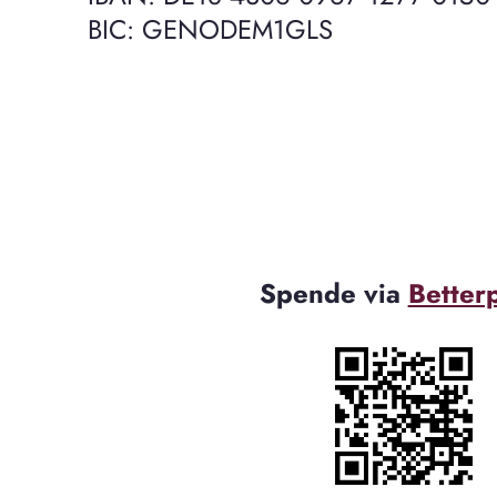
BIC: GENODEM1GLS
Spende via
Better