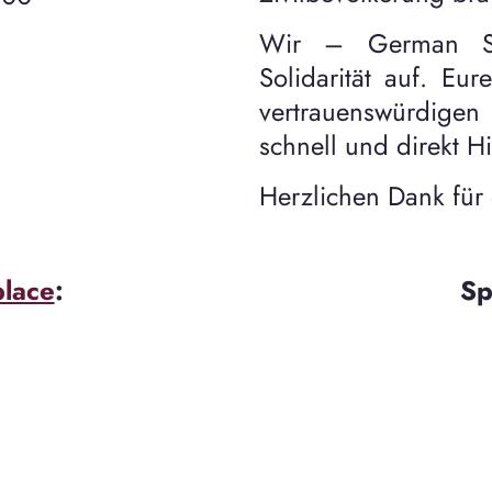
Wir – German So
Solidarität auf. Eu
vertrauenswürdige
schnell und direkt Hil
Herzlichen Dank für 
place
:
Sp