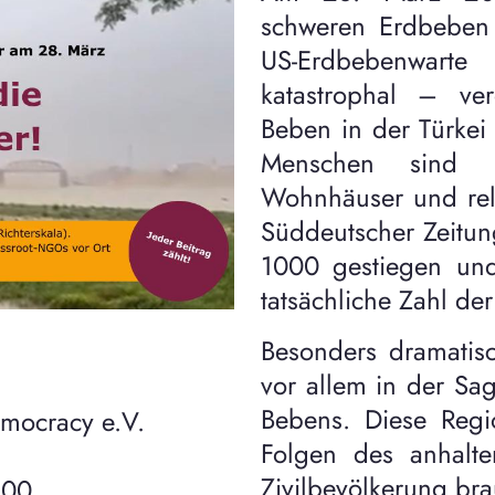
schweren Erdbeben d
US-Erdbebenwarte
katastrophal – ve
Beben in der Türkei
Menschen sind be
Wohnhäuser und relig
Süddeutscher Zeitung
1000 gestiegen und
tatsächliche Zahl de
Besonders dramatisc
vor allem in der Sa
Bebens. Diese Regi
mocracy e.V.
Folgen des anhalte
Zivilbevölkerung brau
 00